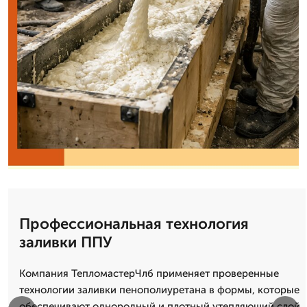
Профессиональная технология
заливки ППУ
Компания ТепломастерЧлб применяет проверенные
технологии заливки пенополиуретана в формы, которые
обеспечивают однородный и плотный утепляющий слой