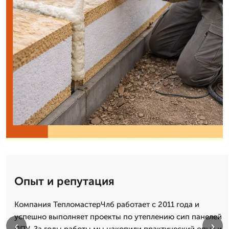
Опыт и репутация
Компания ТепломастерЧлб работает с 2011 года и
успешно выполняет проекты по утеплению сип панелей
‹
›
ППУ. За годы работы мы накопили практический опыт и