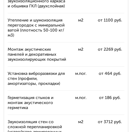
звукоизоляционного каркаса
и обшивка ГКЛ (двухслойная)
Утепление и шумоизоляция
м2
от 1100 руб.
перегородок с минеральной
ватой (плотность 50-100 кг/
м3)
Монтаж акустических
м2
от 2269 руб.
панелей и декоративных
звукоизолирующих покрытий
Установка виброразвязки для
м.пог.
от 464 руб.
стен (профили,
амортизаторы, прокладки)
Герметизация стыков и
м.пог.
от 186 руб.
монтаж акустического
герметика
Звукоизоляция стен со
м2
от 3712 руб.
сложной перепланировкой
(устройство армированных