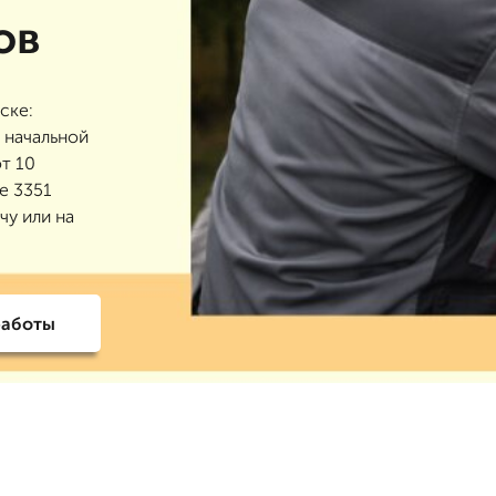
ов
ске:
 начальной
от 10
е 3351
чу или на
работы