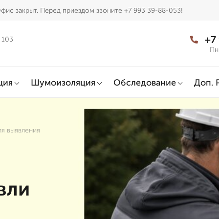
фис закрыт. Перед приездом звоните +7 993 39-88-053!
+7
 103
Пн
ция
Шумоизоляция
Обследование
Доп. 
ля выявления
вли