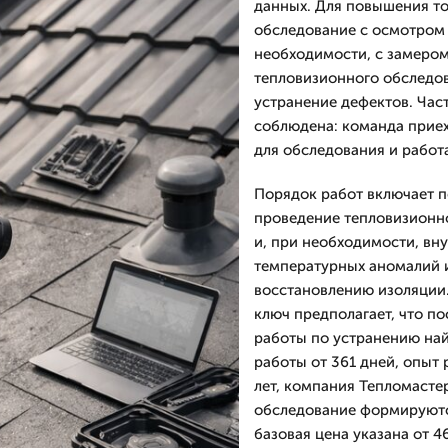
данных. Для повышения т
обследование с осмотром 
необходимости, с замером
тепловизионного обследов
устранение дефектов. Час
соблюдена: команда приех
для обследования и работ
Порядок работ включает п
проведение тепловизионн
и, при необходимости, вн
температурных аномалий 
восстановлению изоляции.
ключ предполагает, что п
работы по устранению най
работы от 361 дней, опыт
лет, компания Тепломастер
обследование формируются
базовая цена указана от 4