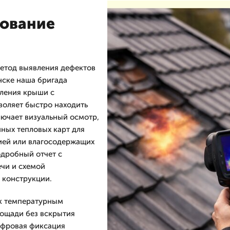
дование
етод выявления дефектов
нске наша бригада
пления крыши с
воляет быстро находить
лючает визуальный осмотр,
ных тепловых карт для
ией или влагосодержащих
одробный отчет с
чи и схемой
 конструкции.
 к температурным
лощади без вскрытия
ифровая фиксация