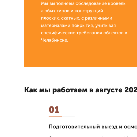
Мы выполняем обследование кровель
любых типов и конструкций —
плоских, скатных, с различными
материалами покрытия, учитывая
специфические требования объектов в
Челябинске.
Как мы работаем в августе 202
01
Подготовительный выезд и осм