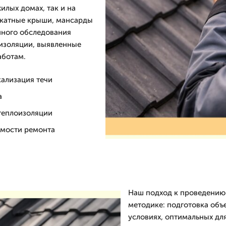
илых домах, так и на
скатные крыши, мансарды
нного обследования
оизоляции, выявленные
аботам.
кализация течи
а
теплоизоляции
имости ремонта
Наш подход к проведению
методике: подготовка объ
условиях, оптимальных дл