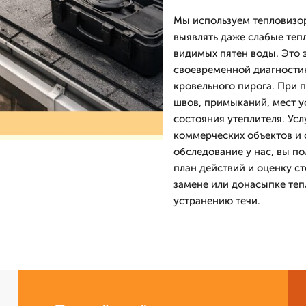
Мы используем тепловизор
выявлять даже слабые теп
видимых пятен воды. Это э
своевременной диагности
кровельного пирога. При 
швов, примыканий, мест ус
состояния утеплителя. Ус
коммерческих объектов и 
обследование у нас, вы п
план действий и оценку с
замене или донасыпке теп
устранению течи.