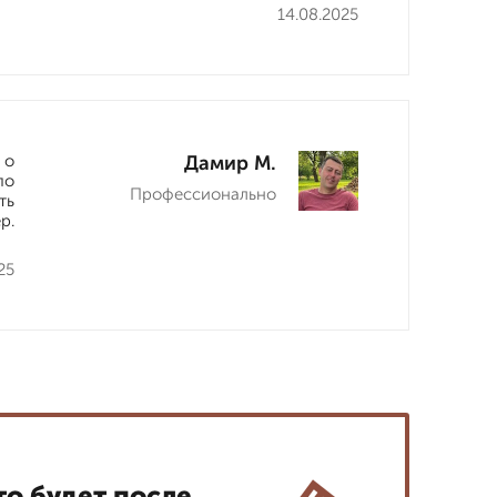
14.08.2025
 о
Дамир М.
по
Профессионально
ть
р.
25
то будет после