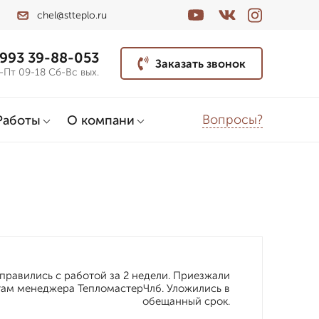
chel@stteplo.ru
 993 39-88-053
Заказать звонок
-Пт 09-18 Сб-Вс вых.
Вопросы?
Работы
О компани
правились с работой за 2 недели. Приезжали
етам менеджера ТепломастерЧлб. Уложились в
обещанный срок.