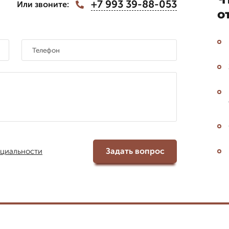
+7 993 39-88-053
Или звоните:
о
Задать вопрос
циальности