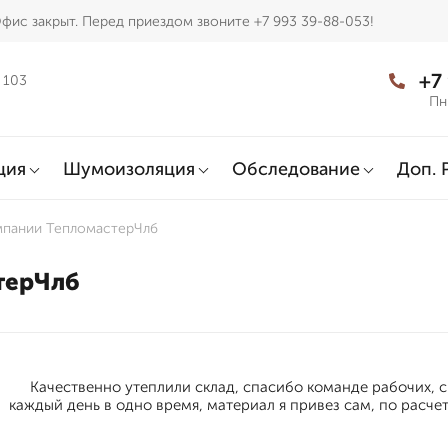
фис закрыт. Перед приездом звоните +7 993 39-88-053!
+7
 103
Пн
ция
Шумоизоляция
Обследование
Доп. 
мпании ТепломастерЧлб
терЧлб
Качественно утеплили склад, спасибо команде рабочих, с
каждый день в одно время, материал я привез сам, по расч