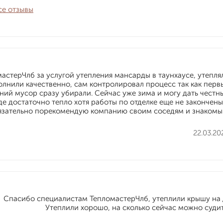
се отзывы
астерЧлб за услугой утепления мансарды в таунхаусе, утепля
лнили качественно, сам контролировал процесс так как перв
ний мусор сразу убирали. Сейчас уже зима и могу дать честн
де достаточно тепло хотя работы по отделке еще не закончены
язательно порекомендую компанию своим соседям и знакомы
22.03.20
Спасибо специалистам ТепломастерЧлб, утеплили крышу на д
Утеплили хорошо, на сколько сейчас можно судит