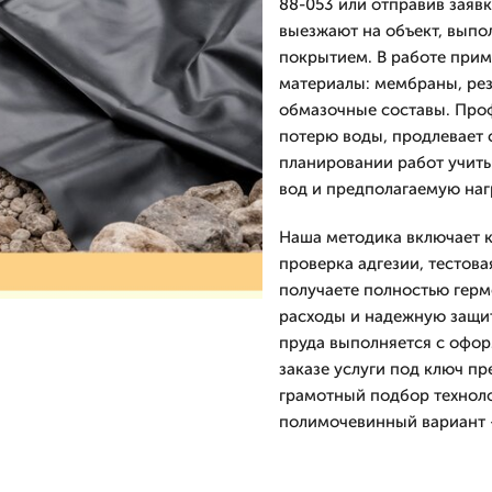
88-053 или отправив заяв
выезжают на объект, выпо
покрытием. В работе при
материалы: мембраны, рез
обмазочные составы. Про
потерю воды, продлевает 
планировании работ учиты
вод и предполагаемую наг
Наша методика включает к
проверка адгезии, тестова
получаете полностью гер
расходы и надежную защит
пруда выполняется с офор
заказе услуги под ключ пр
грамотный подбор технол
полимочевинный вариант —