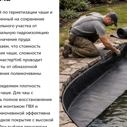
й по герметизации чаши и
ленный на сохранение
льного участка от
нальную гидроизоляцию
значения пруда:
аем, что стоимость
ния чаши, сложности
омастерЧлб проводит
нты от обмазочной
сения полимочевины.
ределяем плотность
 чаше. Для чаш с
 полное восстановление
ли монтажом ПВХ и
лимочевиной эффективна
идкое покрытие с высокой
 При выборе технологии