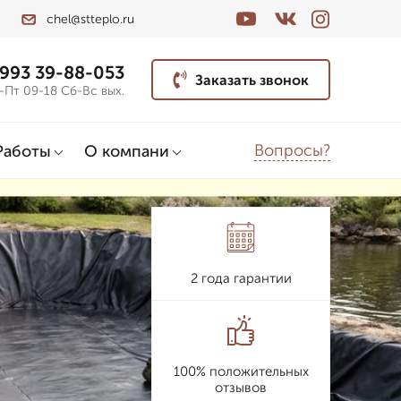
chel@stteplo.ru
 993 39-88-053
Заказать звонок
-Пт 09-18 Сб-Вс вых.
Вопросы?
Работы
О компани
2 года гарантии
100% положительных
отзывов