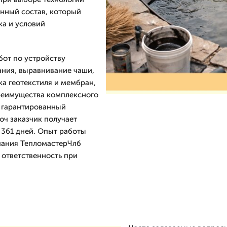
нный состав, который
ка и условий
бот по устройству
ания, выравнивание чаши,
ка геотекстиля и мембран,
Преимущества комплексного
и гарантированный
юч заказчик получает
 361 дней. Опыт работы
мпания ТепломастерЧлб
и ответственность при