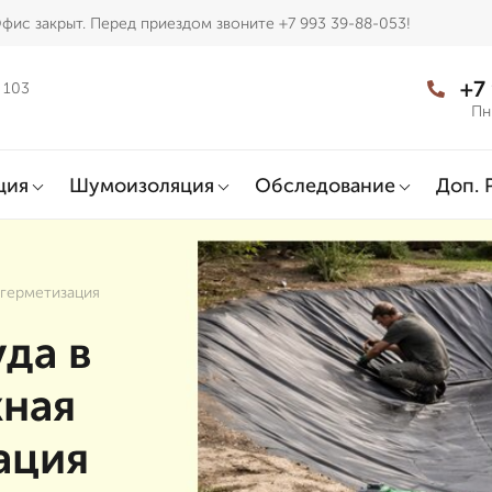
фис закрыт. Перед приездом звоните +7 993 39-88-053!
+7
 103
Пн
ция
Шумоизоляция
Обследование
Доп. 
 герметизация
да в
жная
ация