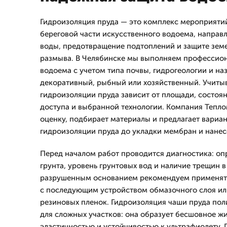
Гидроизоляция пруда — это комплекс мероприяти
береговой части искусственного водоема, направ
воды, предотвращение подтоплений и защите земе
размыва. В Челябинске мы выполняем профессио
водоема с учетом типа почвы, гидрогеологии и на
декоративный, рыбный или хозяйственный. Учитыв
гидроизоляции пруда зависит от площади, состоя
доступа и выбранной технологии. Компания Тепл
оценку, подбирает материалы и предлагает вариа
гидроизоляции пруда до укладки мембран и нане
Перед началом работ проводится диагностика: оп
грунта, уровень грунтовых вод и наличие трещин в
разрушенным основанием рекомендуем применять
с последующим устройством обмазочного слоя и
резиновых пленок. Гидроизоляция чаши пруда по
для сложных участков: она образует бесшовное ж
эластичностью и устойчивостью к ультрафиолету.