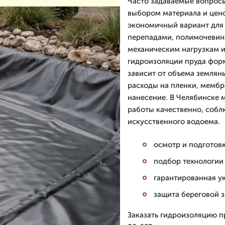
Часто задаваемые вопросы
выбором материала и цен
экономичный вариант для
перепадами, полимочевина
механическим нагрузкам 
гидроизоляции пруда форми
зависит от объема землян
расходы на пленки, мемб
нанесение. В Челябинске 
работы качественно, собл
искусственного водоема.
осмотр и подготовк
подбор технологии 
гарантированная у
защита береговой 
Заказать гидроизоляцию п