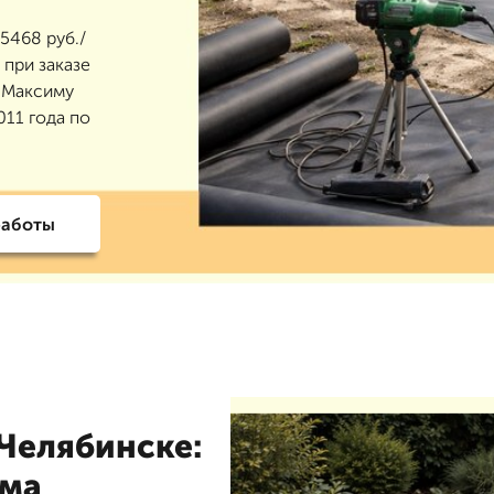
5468 руб./
 при заказе
П Максиму
011 года по
работы
Челябинске:
ема