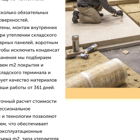
сколько обязательных
оверхностей,
тены, монтаж внутренних
ри утеплении складского
гарных панелей, воротным
тобы исключить конденсат
хранения мы подбираем
ваем m2 покрытия и
кладского терминала и
ует качество материалов
аши работы от 361 дней.
точный расчет стоимости
фессиональное
 и технологии позволяют
ем, что обеспечивает
 эксплуатационные
ъема m2, типа утеплителя