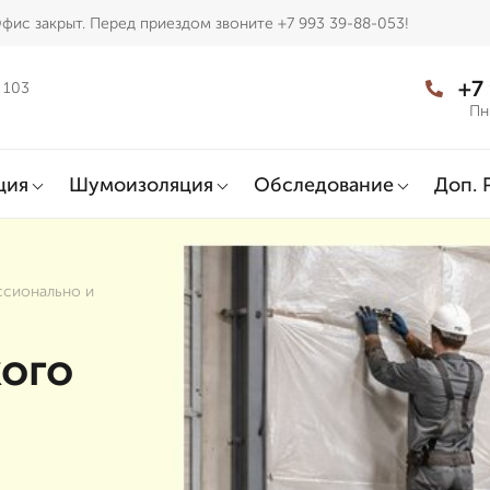
фис закрыт. Перед приездом звоните +7 993 39-88-053!
+7
 103
Пн
ция
Шумоизоляция
Обследование
Доп. 
ссионально и
кого