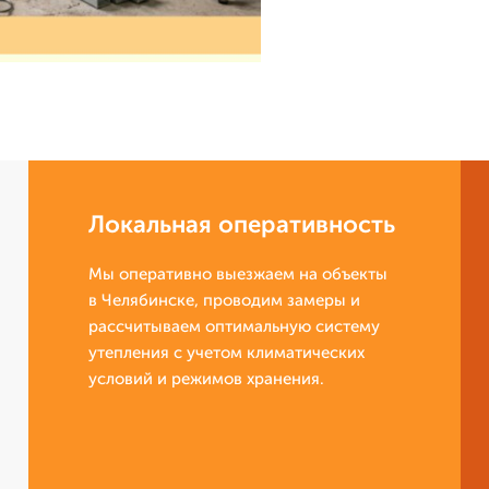
Локальная оперативность
Мы оперативно выезжаем на объекты
в Челябинске, проводим замеры и
рассчитываем оптимальную систему
утепления с учетом климатических
условий и режимов хранения.