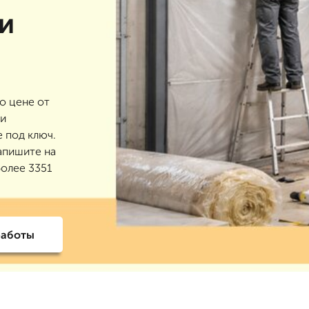
и
о цене от
 и
е под ключ.
апишите на
более 3351
работы