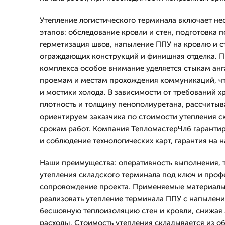
Утепление логистического терминала включает не
этапов: обследование кровли и стен, подготовка п
герметизация швов, напыление ППУ на кровлю и с
ограждающих конструкций и финишная отделка. П
комплекса особое внимание уделяется стыкам ан
проемам и местам прохождения коммуникаций, ч
и мостики холода. В зависимости от требований 
плотность и толщину пенополиуретана, рассчиты
ориентируем заказчика по стоимости утепления с
срокам работ. Компания ТепломастерЧлб гарантир
и соблюдение технологических карт, гарантия на н
Наши преимущества: оперативность выполнения, 
утепления складского терминала под ключ и про
сопровождение проекта. Применяемые материалы
реализовать утепление терминала ППУ с напылени
бесшовную теплоизоляцию стен и кровли, снижая
расходы. Стоимость утепления складывается из об